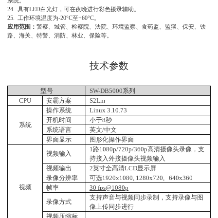
系统。
24. 具有LED白光灯，可在夜晚进行彩色摄录辅助。
25. 工作环境温度为-20°C至+60°C。
应用范围：
警察、城管、检察院、法院、环境监察、食药监、监狱、保安、铁
路、海关、特警、消防、林业、保险等。
技术参数
型号
SW-DB5000系列
CPU
安霸方案
S2Lm
操作系统
Linux 3.10.73
开机时间
小于8秒
系统
系统语言
英文/中文
界面显示
图形化操作界面
1路1080p/720p/360p高清摄像头录像，支
视频输入
持接入外接摄像头视频输入
视频输出
2英寸全高清LCD显示屏
录像分辨率
可选1920x1080, 1280x720, 640x360
视频
帧率
30 fps@1080p
支持声音与视频同步录制，支持录像与图
录像方式
像上传同步进行
视频压缩标