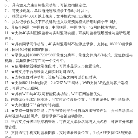
6． 具有激光光束目标指示功能，可辅助拍摄定位。
7． 可更换电池，单块电池连续摄录工作6小时以上。
8． 拍照支持4000万以上像素，文件格式为JPEG格式。
9． 执法记录仪从按下开机键到进入取景预览模式所用时间小于10秒。
10. 具备全网通（中国移动，中国联通、中国电信）4G网络模块功能。
11. ★支持4G实时图像监看与实时监听功能，可实时监看现场图像与监听现场
声音。
12. ★具有同录同传功能，4G实时监看时不能停止录像。支持在1080P30帧录像
时，同时4G传输1080P图像。
13. ★录像支持1080P/720P/360P录像分辨率，录像文件为AVI格式。定位数据与
视频，音频数据保存在同一个文件中。
14. ★使用播放器播放录像段时，可同步显示GPS位置信息。
15. ★可支持平台与设备之间实时对讲通话。
16. ★支持集群对讲功能，设备与设备之间可以分组对讲。
17. ★支持802.11n/b/g协议，2.4GHZ WiFi网络，WiFi支持AP热点与客户端模
式，可通过WiFi联网。
18. ★具有WiFi与4G联网智能切换功能，WiFi联网连接优先。
19. 内置GPS全球定位模块，可实时定位设备位置，可查询设备历史行动轨迹。
20. ★支持通过GPS自动对时功能。
21. ★支持一键报警功能，产生报警时平台可自动发出报警声音，并可自动弹出
实时视频与抓拍照片。报警录像不会被自动删除。
22. 平台支持分级组织结构管理，可自定义单位名称与人员名称，可设置分级权
限管理。
23. 支持通过手机实时监看图像，实时查看设备位置，手机APP支持IOS与安卓