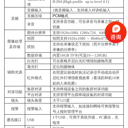
H.264 (High profile up to level 4.1)
准
音频输入
1路音频输入，支持接入对讲机输入
音频压缩
PCM
格式
音频
支持录音功能，可在录音与录像之间一键
录音
切换
图传分辨率
支持1920x1080, 1280x720, 640x360
拍照
拍照支持1920x1080 ～ 8640x4752分辨率
图像处理
支持在录像状态下抓拍（照片分辨率基于
及存储
抓拍
录像的分辨率）
数据存储
内置16GB TF卡(可选16～128GB)
白光灯
可在夜晚开启白光灯增强拍摄物亮度
激光灯
定位拍摄物体
辅助光源
在照度比较低时执法记录仪手动或自动开
红外模式
启红外灯增强夜视效果（看清距样机10米
处的人体轮廓）
集群对讲
支持终端设备之间的集群对讲功能
对讲功能
平台对讲
支持管理平台跟终端设备的对讲功能
镜头
镜头角度
大于125度
支持报警输入，如连接到网络可将报警信
报警
报警输入
号上报到管理平台
1个USB，可用于系统升级，PC通信，充
通讯接口
USB
电等