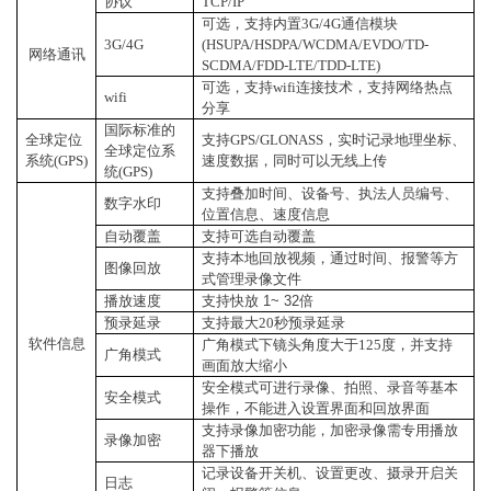
协议
TCP/IP
可选，支持内置3G/4G通信模块
3G/4G
(HSUPA/HSDPA/WCDMA/EVDO/TD-
网络通讯
SCDMA/FDD-LTE/TDD-LTE)
可选，支持wifi连接技术，支持网络热点
wifi
分享
国际标准的
全球定位
支持GPS/GLONASS，实时记录地理坐标、
全球定位系
系统(GPS)
速度数据，同时可以无线上传
统(GPS)
支持叠加时间、设备号、执法人员编号、
数字水印
位置信息、速度信息
自动覆盖
支持可选自动覆盖
支持本地回放视频，通过时间、报警等方
图像回放
式管理录像文件
播放速度
支持快放
1~ 32
倍
预录延录
支持最大20秒预录延录
软件信息
广角模式下镜头角度大于125度，并支持
广角模式
画面放大缩小
安全模式可进行录像、拍照、录音等基本
安全模式
操作，不能进入设置界面和回放界面
支持录像加密功能，加密录像需专用播放
录像加密
器下播放
记录设备开关机、设置更改、摄录开启关
日志