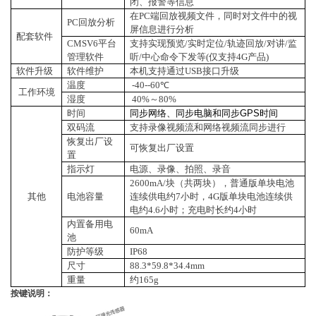
闭、报警等信息
在PC端回放视频文件，同时对文件中的视
PC回放分析
屏信息进行分析
配套软件
CMSV6平台
支持实现预览/实时定位/轨迹回放/对讲/监
管理软件
听/中心命令下发等(仅支持4G产品)
软件升级
软件维护
本机支持通过USB接口升级
温度
-40--60℃
工作环境
湿度
40%～80%
时间
同步网络、同步电脑和同步
GPS
时间
双码流
支持录像视频流和网络视频流同步进行
恢复出厂设
可恢复出厂设置
置
指示灯
电源、录像、拍照、录音
2600mA/块（共两块），普通版单块电池
其他
电池容量
连续供电约7小时，4G版单块电池连续供
电约4.6小时；充电时长约4小时
内置备用电
60mA
池
防护等级
IP68
尺寸
88.3*59.8*34.4mm
重量
约165g
按键说明：